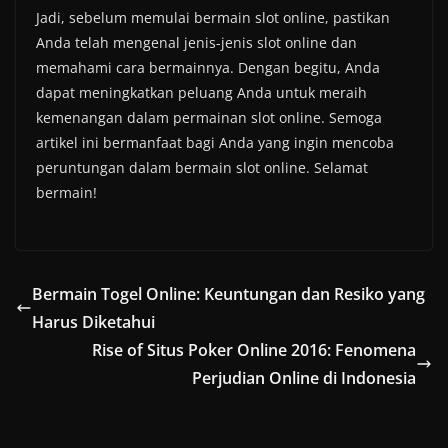
Jadi, sebelum memulai bermain slot online, pastikan
Anda telah mengenal jenis-jenis slot online dan
memahami cara bermainnya. Dengan begitu, Anda
dapat meningkatkan peluang Anda untuk meraih
kemenangan dalam permainan slot online. Semoga
artikel ini bermanfaat bagi Anda yang ingin mencoba
peruntungan dalam bermain slot online. Selamat
bermain!
Bermain Togel Online: Keuntungan dan Resiko yang
Harus Diketahui
Rise of Situs Poker Online 2016: Fenomena
Perjudian Online di Indonesia