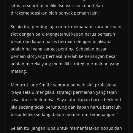
situs tersebut memiliki lisensi resmi dan telah
direkomendasikan oleh banyak pemain lain.”
Selain itu, penting juga untuk memahami cara bermain
slot dengan baik. Mengetahui kapan harus bertaruh
besar dan kapan harus bermain dengan bijaksana
adalah hal yang sangat penting. Sebagian besar
pemain slot yang berhasil meraih kemenangan besar
adalah mereka yang memiliki strategi permainan yang
matang.
Menurut Jane Smith, seorang pemain slot profesional,
“Saya selalu mengikuti strategi permainan yang telah
saya atur sebelumnya. Saya tahu kapan harus berhenti
jika sedang tidak beruntung dan kapan harus bertaruh
besar ketika sedang dalam momentum kemenangan.”
Selain itu, jangan lupa untuk memanfaatkan bonus dan