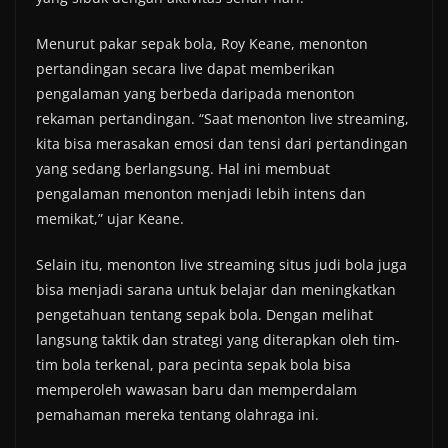
Menurut pakar sepak bola, Roy Keane, menonton
pertandingan secara live dapat memberikan
pengalaman yang berbeda daripada menonton
rekaman pertandingan. “Saat menonton live streaming,
kita bisa merasakan emosi dan tensi dari pertandingan
yang sedang berlangsung. Hal ini membuat
pengalaman menonton menjadi lebih intens dan
memikat,” ujar Keane.
Selain itu, menonton live streaming situs judi bola juga
bisa menjadi sarana untuk belajar dan meningkatkan
pengetahuan tentang sepak bola. Dengan melihat
langsung taktik dan strategi yang diterapkan oleh tim-
tim bola terkenal, para pecinta sepak bola bisa
memperoleh wawasan baru dan memperdalam
pemahaman mereka tentang olahraga ini.