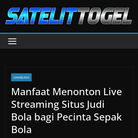
Skip
to
content
GAMBLING
Manfaat Menonton Live
Streaming Situs Judi
Bola bagi Pecinta Sepak
Bola