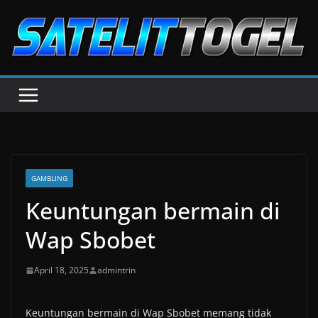
Skip
to
content
GAMBLING
Keuntungan bermain di
Wap Sbobet
April 18, 2025
admintrin
Keuntungan bermain di Wap Sbobet memang tidak