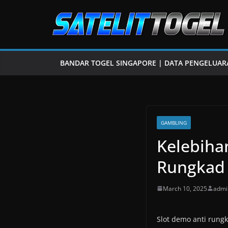
Skip
to
content
BANDAR TOGEL SINGAPORE | DATA PENGELUARAN
GAMBLING
Kelebiha
Rungkad 
March 10, 2025
admi
Slot demo anti rungk