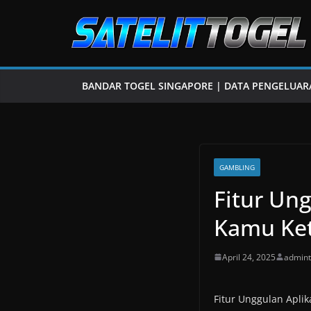
Skip
to
content
BANDAR TOGEL SINGAPORE | DATA PENGELUARAN
GAMBLING
Fitur Ung
Kamu Ke
April 24, 2025
admint
Fitur Unggulan Apli