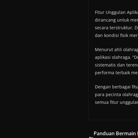
Fitur Unggulan Aplik
dirancang untuk me
secara terstruktur. 
dan kondisi fisik me
Menurut ahli olahrag
aplikasi olahraga. 
sistematis dan tere
performa terbaik mer
Dengan berbagai fitu
para pecinta olahrag
semua fitur unggula
Panduan Bermain 