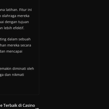
a latihan. Fitur ini
 olahraga mereka
uai dengan tujuan
 lebih efektif.
enting dalam sebuah
tihan mereka secara
 dan mencapai
semakin diminati oleh
uga dan nikmati
e Terbaik di Casino