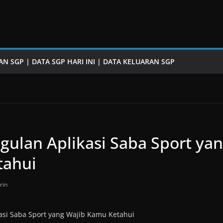
 SGP | DATA SGP HARI INI | DATA KELUARAN SGP
gulan Aplikasi Saba Sport ya
tahui
rin
kasi Saba Sport yang Wajib Kamu Ketahui