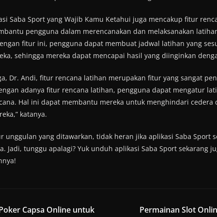
asi Saba Sport yang Wajib Kamu Ketahui juga mencakup fitur rencan
mbantu pengguna dalam merencanakan dan melaksanakan latihan
Dengan fitur ini, pengguna dapat membuat jadwal latihan yang ses
reka, sehingga mereka dapat mencapai hasil yang diinginkan dengan
a, Dr. Andi, fitur rencana latihan merupakan fitur yang sangat p
“Dengan adanya fitur rencana latihan, pengguna dapat mengatur la
ncana. Hal ini dapat membantu mereka untuk menghindari cedera
eka,” katanya.
r unggulan yang ditawarkan, tidak heran jika aplikasi Saba Sport 
a. Jadi, tunggu apalagi? Yuk unduh aplikasi Saba Sport sekarang j
nnya!
Poker Capsa Online untuk
Permainan Slot Onlin