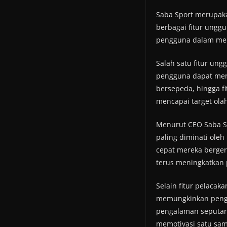
Saba Sport merupaka
berbagai fitur ungg
pengguna dalam mem
Salah satu fitur ungg
pengguna dapat menca
bersepeda, hingga 
mencapai target olah
Menurut CEO Saba Spo
paling diminati ole
cepat mereka berger
terus meningkatkan 
Selain fitur pelacaka
memungkinkan pengg
pengalaman seputar 
memotivasi satu sam