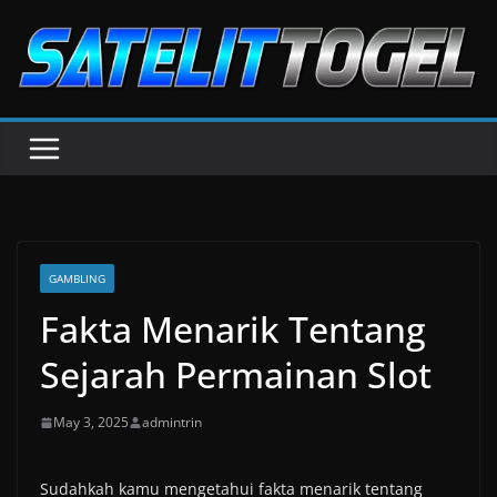
Skip
to
content
GAMBLING
Fakta Menarik Tentang
Sejarah Permainan Slot
May 3, 2025
admintrin
Sudahkah kamu mengetahui fakta menarik tentang