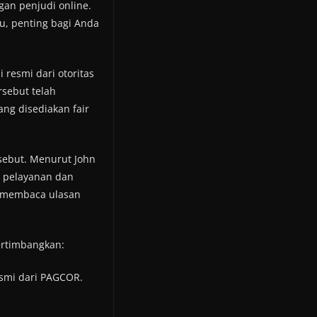
gan penjudi online.
tu, penting bagi Anda
 resmi dari otoritas
rsebut telah
ng disediakan fair
rsebut. Menurut John
i pelayanan dan
k membaca ulasan
pertimbangkan:
resmi dari PAGCOR.