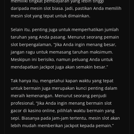
memiliki tingkat pembayaran yang lebih tinggi
daripada mesin slot biasa. Jadi, pastikan Anda memilih
mesin slot yang tepat untuk dimainkan.
Selain itu, penting juga untuk memperhatikan jumlah
taruhan yang Anda pasang. Menurut seorang pemain
slot berpengalaman, “Jika Anda ingin menang besar,
jangan ragu untuk memasang taruhan maksimum.
Meskipun ini berisiko, namun peluang Anda untuk
mendapatkan jackpot juga akan semakin besar.”
Tak hanya itu, mengetahui kapan waktu yang tepat
untuk bermain juga merupakan kunci penting dalam
meraih kemenangan. Menurut seorang penjudi
profesional, “Jika Anda ingin menang bermain slot
gacor di kasino online, pilihlah waktu bermain yang
sepi. Biasanya pada jam-jam tertentu, mesin slot akan
lebih mudah memberikan jackpot kepada pemain.”