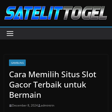
Skip
to
content
GAMBLING
Cara Memilih Situs Slot
Gacor Terbaik untuk
Bermain
December 8, 2024
admintrin