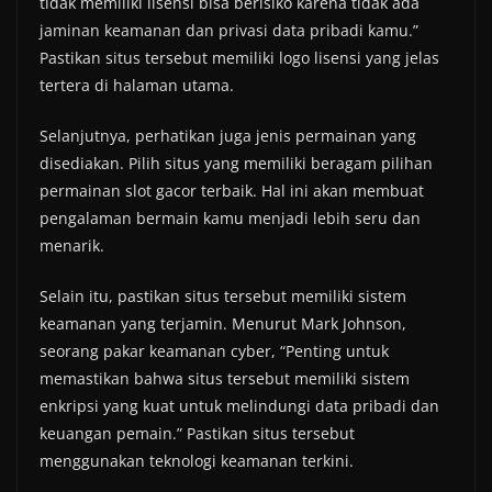
tidak memiliki lisensi bisa berisiko karena tidak ada
jaminan keamanan dan privasi data pribadi kamu.”
Pastikan situs tersebut memiliki logo lisensi yang jelas
tertera di halaman utama.
Selanjutnya, perhatikan juga jenis permainan yang
disediakan. Pilih situs yang memiliki beragam pilihan
permainan slot gacor terbaik. Hal ini akan membuat
pengalaman bermain kamu menjadi lebih seru dan
menarik.
Selain itu, pastikan situs tersebut memiliki sistem
keamanan yang terjamin. Menurut Mark Johnson,
seorang pakar keamanan cyber, “Penting untuk
memastikan bahwa situs tersebut memiliki sistem
enkripsi yang kuat untuk melindungi data pribadi dan
keuangan pemain.” Pastikan situs tersebut
menggunakan teknologi keamanan terkini.