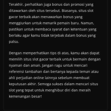
Terakhir, perhatikan juga bonus dan promosi yang
ditawarkan oleh situs tersebut. Biasanya, situs slot
gacor terbaik akan menawarkan bonus yang
menggiurkan untuk menarik pemain baru. Namun,
pastikan untuk membaca syarat dan ketentuan yang
berlaku agar kamu tidak terjebak dalam bonus yang
palsu.
Dengan memperhatikan tips di atas, kamu akan dapat
memilih situs slot gacor terbaik untuk bermain dengan
nyaman dan aman. Jangan ragu untuk mencari
referensi tambahan dan bertanya kepada teman atau
ahli perjudian online lainnya sebelum membuat
keputusan akhir. Semoga sukses dalam mencari situs
slot yang tepat untuk menghibur diri dan meraih
kemenangan besar!