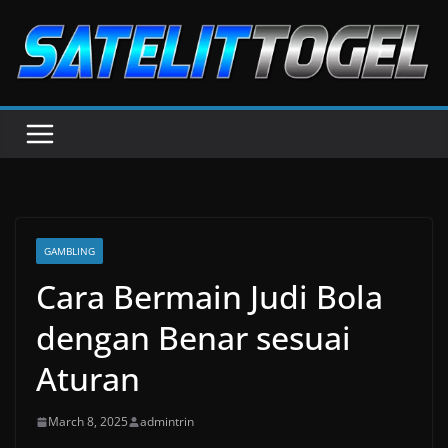
Skip
to
content
GAMBLING
Cara Bermain Judi Bola
dengan Benar sesuai
Aturan
March 8, 2025
admintrin