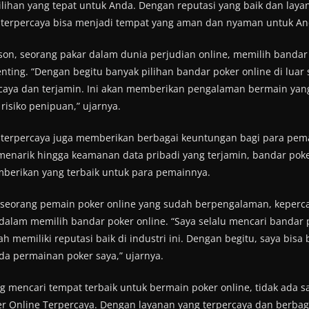
ilihan yang tepat untuk Anda. Dengan reputasi yang baik dan laya
 terpercaya bisa menjadi tempat yang aman dan nyaman untuk An
on, seorang pakar dalam dunia perjudian online, memilih bandar 
nting. “Dengan begitu banyak pilihan bandar poker online di luar
caya dan terjamin. Ini akan memberikan pengalaman bermain yang
isiko penipuan,” ujarnya.
 terpercaya juga memberikan berbagai keuntungan bagi para pema
enarik hingga keamanan data pribadi yang terjamin, bandar poke
berikan yang terbaik untuk para pemainnya.
 seorang pemain poker online yang sudah berpengalaman, keperc
 dalam memilih bandar poker online. “Saya selalu mencari bandar 
h memiliki reputasi baik di industri ini. Dengan begitu, saya bis
da permainan poker saya,” ujarnya.
ng mencari tempat terbaik untuk bermain poker online, tidak ada 
r Online Terpercaya. Dengan layanan yang terpercaya dan berba