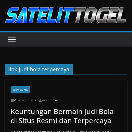
Skip
to
content
link judi bola terpercaya
GAMBLING
August 5, 2026
admintrin
Keuntungan Bermain Judi Bola
di Situs Resmi dan Terpercaya